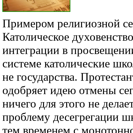
Примером религиозной се
Католическое духо­венств
интеграции в про­свещени
системе католические шко
не государства. Протестан
одобряет идею отмены сег
ничего для этого не дела
проблему десегрегации ш
тем временем с моно­тонн