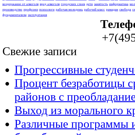
воздержание от алкоголя
вред алкоголя
городских слоев
дети
занятость
информатика
мо
производство
профсоюз
психологи
рабочая молодежь
рабочий класс
рамадан
свобода
с
фундаментализм
эксплуатация
Телеф
+7(495
Свежие записи
Прогрессивные студенч
Процент безработицы с
районов с преобладание
Выход из морального к
Различные программы и