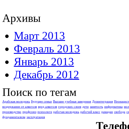
Архивы
Март 2013
Февраль 2013
Январь 2013
Декабрь 2012
Поиск по тегам
Арабская молодежь
Буду­щее семьи
Высшие учебные заведения
Дезинтеграция
Неонацист
воздержание от алкоголя
вред алкоголя
городских слоев
дети
занятость
информатика
мо
производство
профсоюз
психологи
рабочая молодежь
рабочий класс
рамадан
свобода
с
фундаментализм
эксплуатация
Телеф