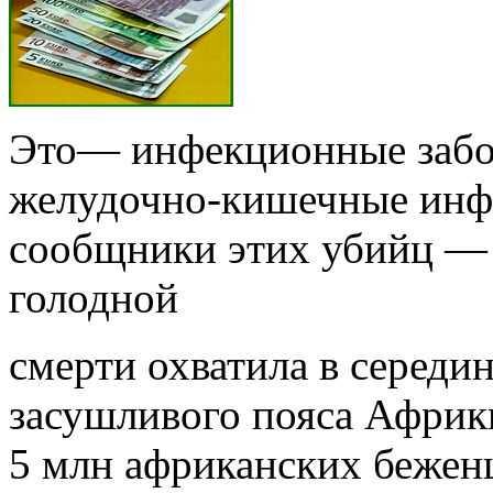
Это— инфекционные забо
желудочно-ки­шечные инф
сообщники этих убийц — н
голодной
смерти охватила в середин
засушливого пояса Африк
5 млн африканских беженц