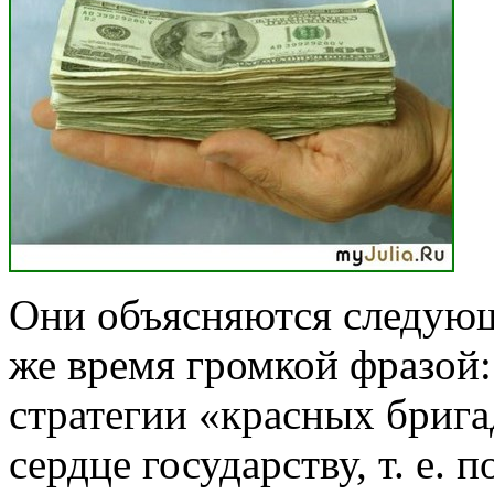
Они объясняются следующ
же время громкой фра­зо
стратегии «красных брига
сердце госу­дарству, т. е.