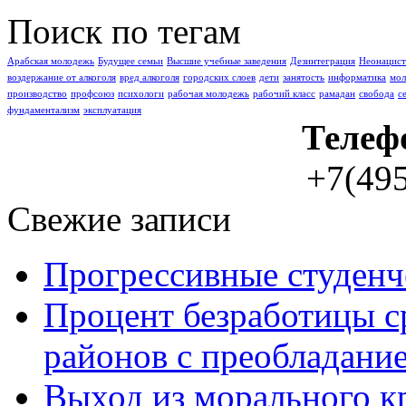
Поиск по тегам
Арабская молодежь
Буду­щее семьи
Высшие учебные заведения
Дезинтеграция
Неонацист
воздержание от алкоголя
вред алкоголя
городских слоев
дети
занятость
информатика
мо
производство
профсоюз
психологи
рабочая молодежь
рабочий класс
рамадан
свобода
с
фундаментализм
эксплуатация
Телеф
+7(495
Свежие записи
Прогрессивные студенч
Процент безработицы с
районов с преобладание
Выход из морального к