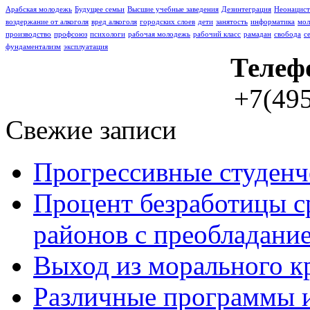
Арабская молодежь
Буду­щее семьи
Высшие учебные заведения
Дезинтеграция
Неонацист
воздержание от алкоголя
вред алкоголя
городских слоев
дети
занятость
информатика
мо
производство
профсоюз
психологи
рабочая молодежь
рабочий класс
рамадан
свобода
с
фундаментализм
эксплуатация
Телеф
+7(495
Свежие записи
Прогрессивные студенч
Процент безработицы с
районов с преобладание
Выход из морального к
Различные программы и