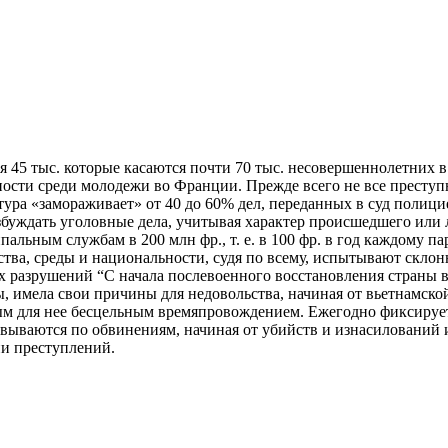
45 тыс. которые ка­саются почти 70 тыс. несовершеннолетних в 
ности среди молодежи во Франции. Прежде всего не все преступ
ура «замораживает» от 40 до 60% дел, переданных в суд полици
буждать уголовные дела, учитывая характер происшедшего или 
пальным службам в 200 млн фр., т. е. в 100 фр. в год каждому 
ьства, сре­ды и национальности, судя по всему, испытывают скл
их разрушений “С начала послевоенного восстановления страны 
ды, имела свои причины для недо­вольства, начиная от вьетнамск
ым для нее бесцельным времяпровождением. Ежегодно фиксируетс
овываются по обвинениям, начиная от убийств и изнасилований 
ии преступлений.