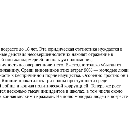
возрасте до 18 лет. Эта юридическая статистика нуждается в
ные действия несовер­шеннолетних находят отражение в
ей или жандармерией: используя полно­мочия,
личность несовершен­нолетнего. Ежегодно только убытки от
парижанину. Среди виновников этих за­трат 90% — молодые люди
онность к беспричинной порче имущества. Осо­бенно яростно они
в Японии прокатилось три волны преступности среди
ой войны и кончая политической коррупцией. Теперь же рост
я несколько тысяч инцидентов в школах, в том числе около
и кончая мелкими кражами. На долю молодых лю­дей в возрасте