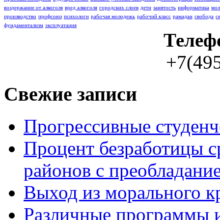
воздержание от алкоголя
вред алкоголя
городских слоев
дети
занятость
информатика
мо
производство
профсоюз
психологи
рабочая молодежь
рабочий класс
рамадан
свобода
с
фундаментализм
эксплуатация
Телеф
+7(495
Свежие записи
Прогрессивные студенч
Процент безработицы с
районов с преобладание
Выход из морального к
Различные программы и