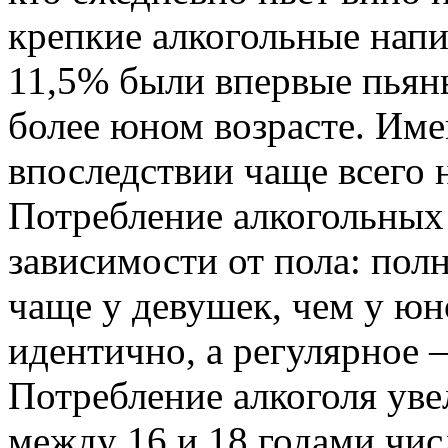
крепкие ал­когольные на
11,5% были впервые пьяны
более юном возрасте. Им
впослед­ствии чаще всего 
Потреб­ление алкогольных
зависи­мости от пола: пол
чаще у девушек, чем у юн
идентично, а регулярное
Потребление алкоголя увел
между 16 и 18 годами чи