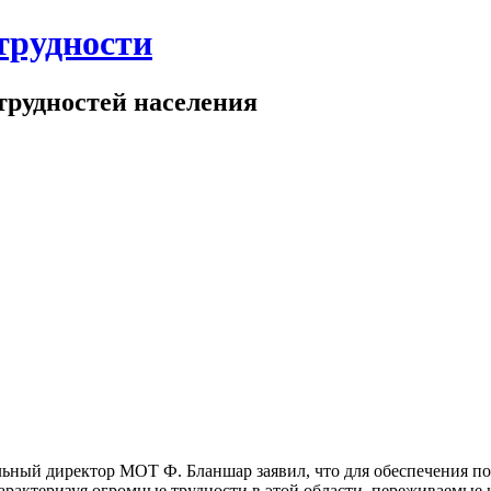
трудности
трудностей населения
льный директор МОТ Ф. Бланшар заявил, что для обеспечения пол
Ха­рактеризуя огромные трудности в этой области, переживаемы