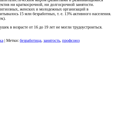
пектив ни краткосрочной, ни долгосрочной занятости.
елигиозных, женских и молодежных организаций в
итывалось 15 млн безработных, т. е. 13% активного населения.
ек).
шек в возрасте от 16 до 19 лет не могли трудоустроиться.
ка
|
Метки:
безработица
,
занятость
,
профсоюз