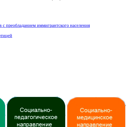
 с преобладанием иммигрантско­го населения
отицей