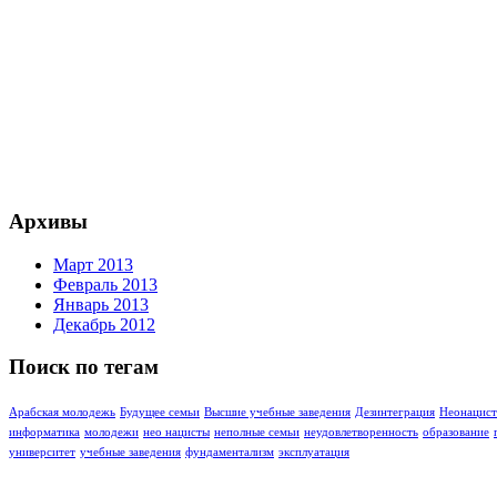
Архивы
Март 2013
Февраль 2013
Январь 2013
Декабрь 2012
Поиск по тегам
Арабская молодежь
Буду­щее семьи
Высшие учебные заведения
Дезинтеграция
Неонацист
информатика
молодежи
нео нацисты
неполные семьи
неудовлетворенность
образование
университет
учебные заведения
фундаментализм
эксплуатация