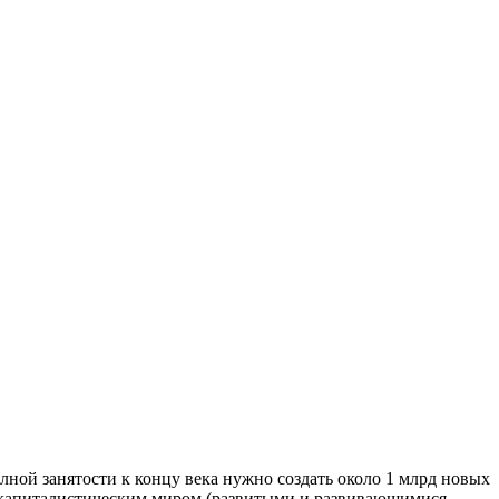
ной занятости к концу века нужно создать около 1 млрд новых
е капиталистическим миром (развиты­ми и развивающимися