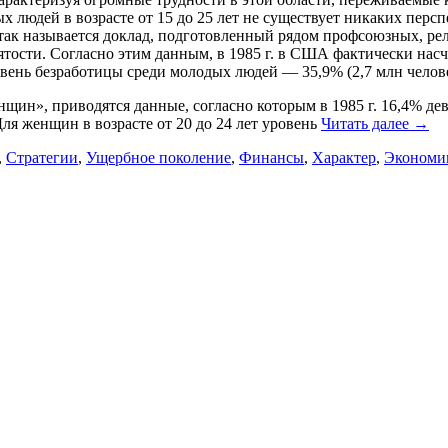
ых людей в возрасте от 15 до 25 лет не существует никаких перс
так называется доклад, подготов­ленный рядом профсоюзных, р
тости. Согласно этим данным, в 1985 г. в США фактиче­ски насч
овень безработи­цы среди молодых людей — 35,9% (2,7 млн чело­в
щин», приводятся данные, соглас­но которым в 1985 г. 16,4% деву
ля женщин в возрасте от 20 до 24 лет уровень
Читать далее
→
,
Стратегии
,
Ущербное поколение
,
Финансы
,
Характер
,
Экономи