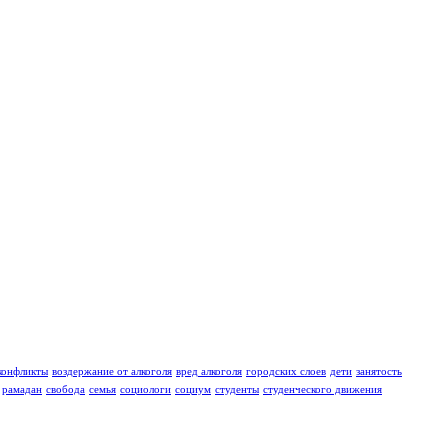
конфликты
воздержание от алкоголя
вред алкоголя
городских слоев
дети
занятость
рамадан
свобода
семья
социологи
социум
студенты
студенческого движения