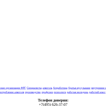
ские орга­низации ФРГ
Специалисты
алкоголь
безработица
братья-мусульмане
внутренние 
потребление алкоголя
производство
профсоюз
психологи
рабочая молодежь
рабочий класс
Телефон доверия:
+7(495) 626-37-07