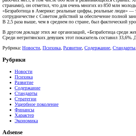
странами), он отметил, что для очень многих из 850 млн молод
«Безработица в Америке: реальные цифры, ре­альные люди» — 
сотрудничестве с Советом действий за обеспечение полной заня
В 2,5 раза выше, чем в сред­нем по стране, был фактический ур
В другом докладе этих же организаций, «Безра­ботица среди жен
Среди негритянских девушек этот показатель составил 33,6%. Д
Рубрика:
Новости
,
Психика
,
Развитие
,
Содержание
,
Стандарты
Рубрики
Новости
Психика
Развитие
Содержание
Стандарты
Стратегии
Ущербное поколение
Финансы
Характер
Экономика
Adsense