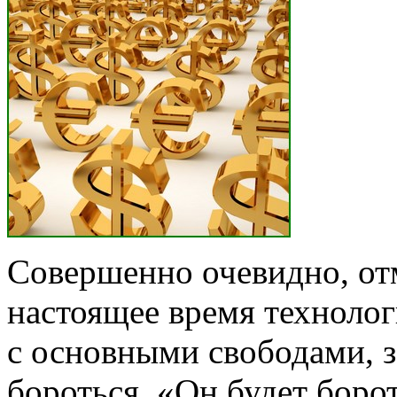
Совершен­но очевидно, от
настоящее время технолог
с основны­ми свободами, з
бороться. «Он будет борот