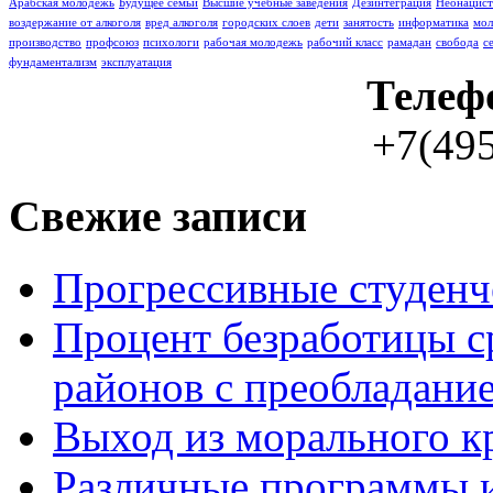
Арабская молодежь
Буду­щее семьи
Высшие учебные заведения
Дезинтеграция
Неонацист
воздержание от алкоголя
вред алкоголя
городских слоев
дети
занятость
информатика
мо
производство
профсоюз
психологи
рабочая молодежь
рабочий класс
рамадан
свобода
с
фундаментализм
эксплуатация
Телеф
+7(495
Свежие записи
Прогрессивные студенч
Процент безработицы с
районов с преобладание
Выход из морального к
Различные программы и