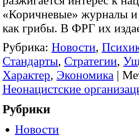
разжигается интерес к на
«Коричневые» журналы и 
как грибы. В ФРГ их изд
Рубрика:
Новости
,
Психи
Стандарты
,
Стратегии
,
Ущ
Характер
,
Экономика
|
Ме
Неонацистские орга­низа
Рубрики
Новости