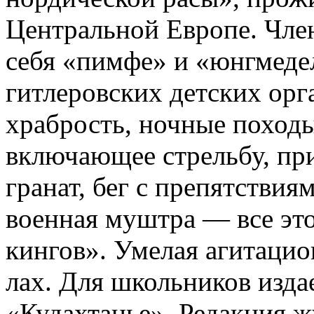
Центральной Европе. Чле
себя «пимфе» и «юнгмеде
гитлеровских детских орг
храбрость, ночные похо­д
включающее стрельбу, пр
гранат, бег с препят­стви
военная муштра — все эт
кингов». Умелая агитацио
лах. Для школьников изда
«Кудахтанье». Редакция ж