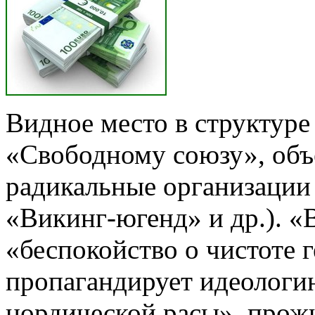
Видное место в структур
«Сво­бодному союзу», об
радикальные организации
«Викинг-югенд» и др.). «
«беспокойство о чистоте 
пропагандирует идеолог
нордической расы», прож