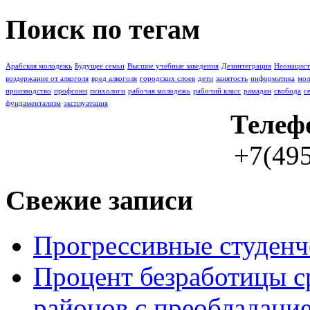
Поиск по тегам
Арабская молодежь
Буду­щее семьи
Высшие учебные заведения
Дезинтеграция
Неонацист
воздержание от алкоголя
вред алкоголя
городских слоев
дети
занятость
информатика
мо
производство
профсоюз
психологи
рабочая молодежь
рабочий класс
рамадан
свобода
с
фундаментализм
эксплуатация
Телеф
+7(495
Свежие записи
Прогрессивные студенч
Процент безработицы с
районов с преобладание