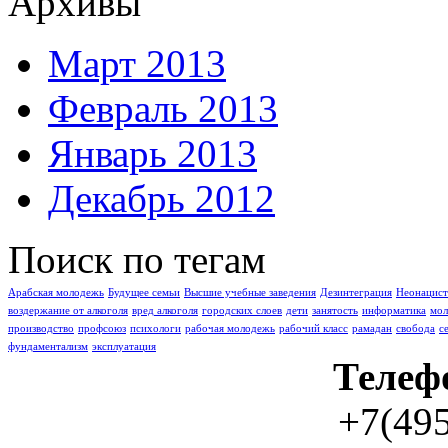
Архивы
Март 2013
Февраль 2013
Январь 2013
Декабрь 2012
Поиск по тегам
Арабская молодежь
Буду­щее семьи
Высшие учебные заведения
Дезинтеграция
Неонацист
воздержание от алкоголя
вред алкоголя
городских слоев
дети
занятость
информатика
мо
производство
профсоюз
психологи
рабочая молодежь
рабочий класс
рамадан
свобода
с
фундаментализм
эксплуатация
Телеф
+7(495