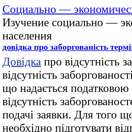
Cоциально — экономичес
Изучение социально — эк
населения
довідка про заборгованість терм
Довідка
про відсутність з
відсутність заборгованост
що надається податковою 
відсутність заборгованос
подачі заявки. Для того 
необхідно підготувати від